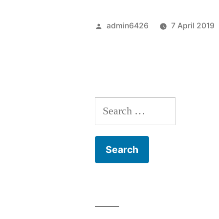
Posted
admin6426
7 April 2019
by
Search
for: