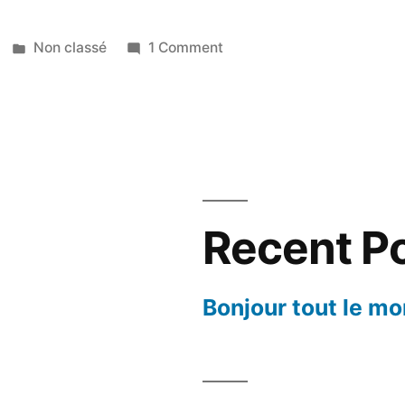
Posted
on
Non classé
1 Comment
in
Bonjour
tout
le
monde !
Recent P
Bonjour tout le mo