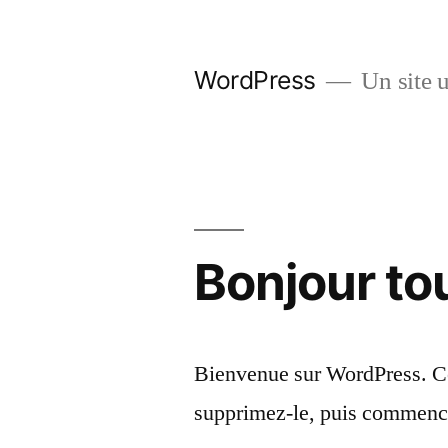
Skip
to
WordPress
Un site u
content
Bonjour to
Bienvenue sur WordPress. Cec
supprimez-le, puis commence